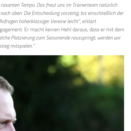
m rasanten Tempo. Das freut uns im Trainerteam natürlich
nach oben. Die Entscheidung vorzeitig, bis einschließlich der
Anfragen höherklassiger Vereine leicht“
, erklärt
ngagement. Er macht keinen Hehl daraus, dass er mit dem
lche Platzierung zum Saisonende rausspringt, werden wir
tieg mitspielen.“