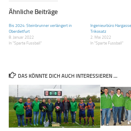
Ähnliche Beiträge
Bis 2024: Steinbrunner verlängert in
Ingenieurbüro Hargass
Oberdietfurt
Trikosatz
8. Januar 2022
2. Mai 2022
In "Sparte Fussball"
In "Sparte Fussball"
DAS KÖNNTE DICH AUCH INTERESSIEREN …