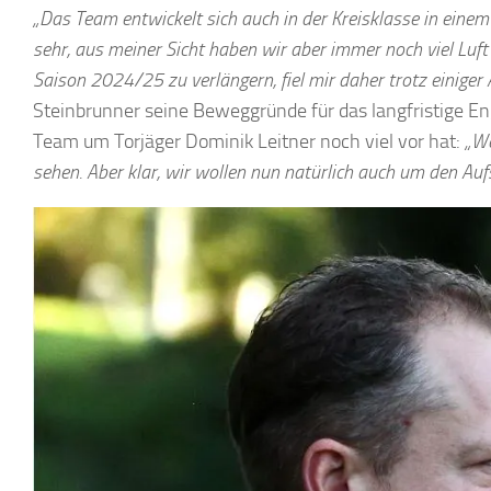
„Das Team entwickelt sich auch in der Kreisklasse in eine
sehr, aus meiner Sicht haben wir aber immer noch viel Luft 
Saison 2024/25 zu verlängern, fiel mir daher trotz einiger 
Steinbrunner seine Beweggründe für das langfristige E
Team um Torjäger Dominik Leitner noch viel vor hat:
„We
sehen. Aber klar, wir wollen nun natürlich auch um den Aufs