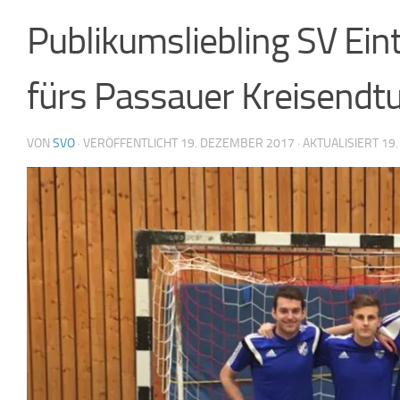
Publikumsliebling SV Eint
fürs Passauer Kreisendtur
VON
SVO
· VERÖFFENTLICHT
19. DEZEMBER 2017
· AKTUALISIERT
19