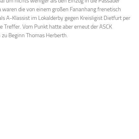
mal um nichts weniger als den Einzug in die Passauer
da waren die von einem großen Fananhang frenetisch
ls A-Klassist im Lokalderby gegen Kreisligist Dietfurt per
ine Treffer. Vom Punkt hatte aber erneut der ASCK
h zu Beginn Thomas Herberth.