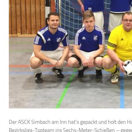
Der ASCK Simbach am Inn hat’s gepackt und holt den Ha
Bezirksliga-Topteam ins Sechs-Meter-Schießen – gegen