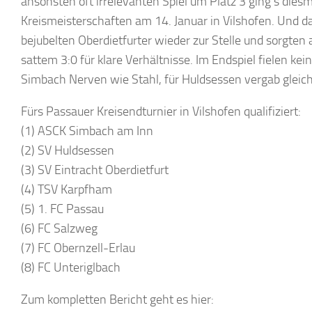
ansonsten oft irrelevanten Spiel um Platz 3 ging’s dies
Kreismeisterschaften am 14. Januar in Vilshofen. Und 
bejubelten Oberdietfurter wieder zur Stelle und sorgten a
sattem 3:0 für klare Verhältnisse. Im Endspiel fielen ke
Simbach Nerven wie Stahl, für Huldsessen vergab gleic
Fürs Passauer Kreisendturnier in Vilshofen qualifiziert:
(1) ASCK Simbach am Inn
(2) SV Huldsessen
(3) SV Eintracht Oberdietfurt
(4) TSV Karpfham
(5) 1. FC Passau
(6) FC Salzweg
(7) FC Obernzell-Erlau
(8) FC Unteriglbach
Zum kompletten Bericht geht es hier: