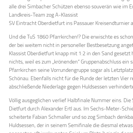
alle drei Simbacher Schützen ebenso souverän wie im En
Landkreis-Team zog A-Klassist
SV Eintracht Oberdietfurt ins Passauer Kreisendturnier a
Und die TuS 1860 Pfarrkirchen!? Die erwischte es schon 
der bei weitem nicht in personeller Bestbesetzung ange
Klassist Oberdietfurt knapp mit 1:2 in den Sand gesetzt h
nichts, weil es zum „krönenden“ Gruppenabschluss ein s
Pfarrkirchen seine Vorrundengruppe sogar als Letztplatz
Schönau. Ebenfalls nicht für die Runde der letzten Vier 
abschließende Niederlage gegen Huldsessen verhinderte
Völlig ausgeglichen verlief Halbfinale Nummer eins. Di
Dietfurt durch Alexander Ertl aus. Im Sechs-Meter-Schie
scheiterte Fabian Schmaller und so zog Simbach denkbar
Huldsessen, der in seinem Semifinale die diesmal etwas