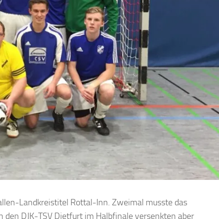
llen-Landkreistitel Rottal-Inn. Zweimal musste das
 den DJK-TSV Dietfurt im Halbfinale versenkten aber