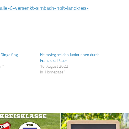
alle-6-versenkt-simbach-holt-landkreis-
 Dingolfing
Heimsieg bei den Juniorinnen durch
Franziska Pauer
en"
16. August 2022
In "Homepage"