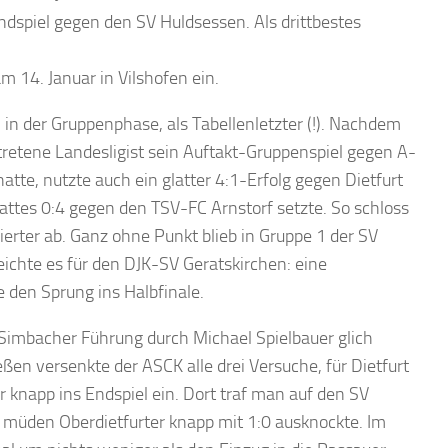
dspiel gegen den SV Huldsessen. Als drittbestes
m 14. Januar in Vilshofen ein.
in der Gruppenphase, als Tabellenletzter (!). Nachdem
tretene Landesligist sein Auftakt-Gruppenspiel gegen A-
atte, nutzte auch ein glatter 4:1-Erfolg gegen Dietfurt
attes 0:4 gegen den TSV-FC Arnstorf setzte. So schloss
ierter ab. Ganz ohne Punkt blieb in Gruppe 1 der SV
reichte es für den DJK-SV Geratskirchen: eine
 den Sprung ins Halbfinale.
e Simbacher Führung durch Michael Spielbauer glich
ßen versenkte der ASCK alle drei Versuche, für Dietfurt
 knapp ins Endspiel ein. Dort traf man auf den SV
 müden Oberdietfurter knapp mit 1:0 ausknockte. Im